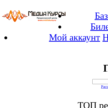
Баз
Бил
Мой аккаунт
Н
Рас
ТОП ре